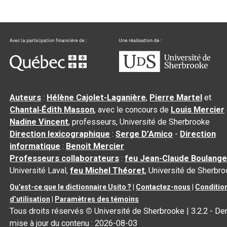
Auteurs
:
Hélène Cajolet-Laganière
,
Pierre Martel
et
Chantal‑Édith Masson
, avec le concours de
Louis Mercier
Nadine Vincent
, professeurs, Université de Sherbrooke
Direction lexicographique
:
Serge D’Amico
-
Direction
informatique
:
Benoit Mercier
Professeurs collaborateurs
:
feu Jean-Claude Boulange
Université Laval,
feu Michel Théoret
, Université de Sherbr
Qu’est-ce que le dictionnaire Usito ?
|
Contactez-nous
|
Conditio
d’utilisation
|
Paramètres des témoins
Tous droits réservés
©
Université de Sherbrooke |
3.2.2
- Der
mise à jour du contenu :
2026-08-03