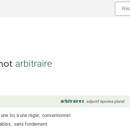
arbitraire
 mot
arbitraires
adjectif
épicène
pluriel
une loi, à une règle
;
conventionnel.
ables
;
sans fondement.