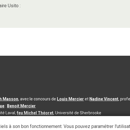
ire Usito :
th Masson
, avec le concours de
Louis Mercier
et
Nadine Vincent
, prof
que
:
Benoit Mercier
ité Laval,
feu Michel Théoret
, Université de Sherbrooke
s d’utilisation
|
Paramètres des témoins
iels à son bon fonctionnement. Vous pouvez paramétrer l'utilisa
se à jour du contenu :
2026-08-03