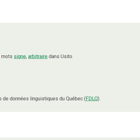
s mots
signe
,
arbitraire
dans Usito.
 de données linguistiques du Québec (
FDLQ
).