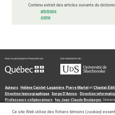
Contenu extrait des articles suivants du dictionna
arbitraire
signe
Auteurs
:
Hélène Cajolet-Laganière
,
Pierre Martel
et
Chantal‑Édi
Direction lexicographique
:
Serge D’Amico
-
Direction informati
Professeurs collaborateurs
:
feu Jean-Claude Boulanger
, Univers
Qu’est-ce que le dictionnaire Usito ?
|
Contactez-nous
|
Condition
Ce site Web utilise des fichiers témoins (
cookies
) essent
Tous droits réservés
©
Université de Sherbrooke |
3.2.2
- Dernière mi