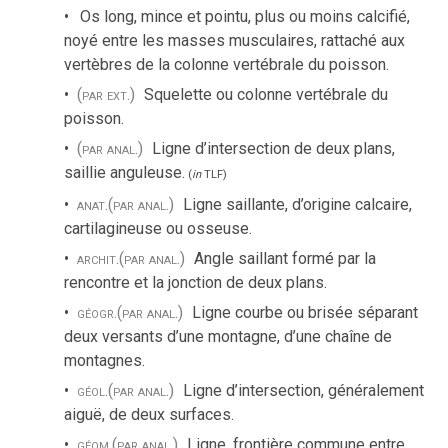
Os long, mince et pointu, plus ou moins calcifié,
noyé entre les masses musculaires, rattaché aux
vertèbres de la colonne vertébrale du poisson.
(par ext.)
Squelette ou colonne vertébrale du
poisson.
(par anal.)
Ligne d’intersection de deux plans,
saillie anguleuse.
(
in
TLF
)
anat.
(par anal.)
Ligne saillante, d’origine calcaire,
cartilagineuse ou osseuse.
archit.
(par anal.)
Angle saillant formé par la
rencontre et la jonction de deux plans.
géogr.
(par anal.)
Ligne courbe ou brisée séparant
deux versants d’une montagne, d’une chaîne de
montagnes.
géol.
(par anal.)
Ligne d’intersection, généralement
aiguë, de deux surfaces.
géom.
(par anal.)
Ligne, frontière commune entre