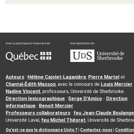
Auteurs
:
Hélène Cajolet-Laganière
,
Pierre Martel
et
Chantal‑Édith Masson
, avec le concours de
Louis Mercier
Nadine Vincent
, professeurs, Université de Sherbrooke
Direction lexicographique
:
Serge D’Amico
-
Direction
informatique
:
Benoit Mercier
Professeurs collaborateurs
:
feu Jean-Claude Boulange
Université Laval,
feu Michel Théoret
, Université de Sherbr
Qu’est-ce que le dictionnaire Usito ?
|
Contactez-nous
|
Conditio