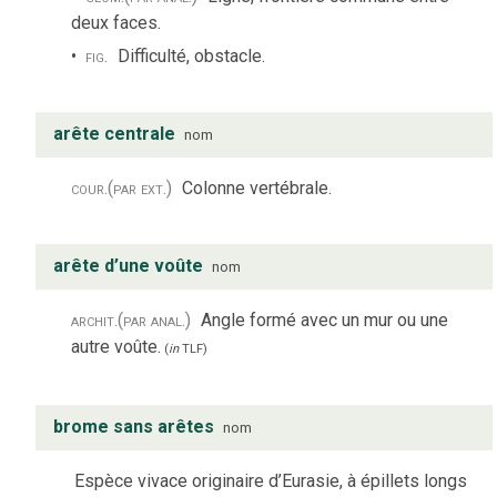
deux faces.
fig.
Difficulté, obstacle.
arête centrale
nom
cour.
(par ext.)
Colonne vertébrale.
arête d’une voûte
nom
archit.
(par anal.)
Angle formé avec un mur ou une
autre voûte.
(
in
TLF
)
brome sans arêtes
nom
Espèce vivace originaire d’Eurasie, à épillets longs