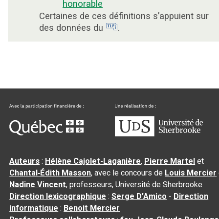
honorable
Certaines de ces définitions s’appuient sur
des données du
.
Auteurs
:
Hélène Cajolet-Laganière
,
Pierre Martel
et
Chantal‑Édith Masson
, avec le concours de
Louis Mercier
Nadine Vincent
, professeurs, Université de Sherbrooke
Direction lexicographique
:
Serge D’Amico
-
Direction
informatique
:
Benoit Mercier