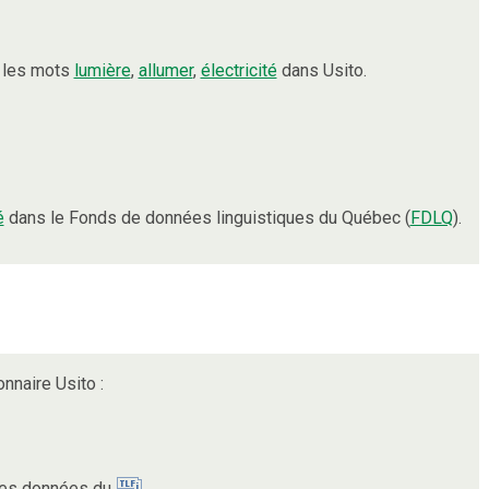
t les mots
lumière
,
allumer
,
électricité
dans Usito.
é
dans le Fonds de données linguistiques du Québec (
FDLQ
).
onnaire Usito :
 des données du
.