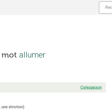
allumer
e mot
Conjugaison
, une émotion).