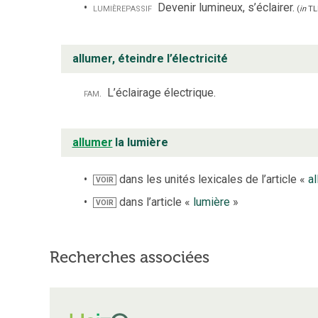
lumière
passif
Devenir lumineux, s’éclairer.
(
in
TL
allumer, éteindre l’électricité
fam.
L’éclairage électrique.
allumer
la lumière
dans les unités lexicales de l’article «
a
VOIR
dans l’article «
lumière
»
VOIR
Recherches associées