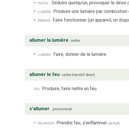
feu
fig.
Séduire quelqu’un, provoquer le désir 
lumière
Produire une lumière par combustion ou
énergie
Faire fonctionner (un appareil, un disp
allumer la lumière
verbe
lumière
Faire, donner de la lumière.
allumer le feu
verbe
transitif direct
feu
Produire, faire naître un feu.
s’allumer
pronominal
feu
passif
Prendre feu, s’enflammer.
(
in
TLF
)