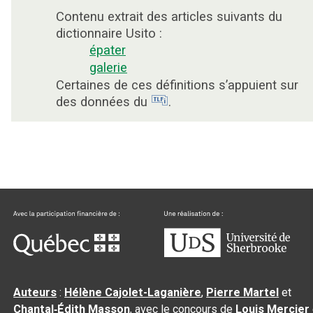
Contenu extrait des articles suivants du
dictionnaire Usito :
épater
galerie
Certaines de ces définitions s’appuient sur
des données du
.
Auteurs
:
Hélène Cajolet-Laganière
,
Pierre Martel
et
Chantal‑Édith Masson
, avec le concours de
Louis Mercier