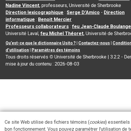
Nadine Vincent
, professeurs, Université de Sherbrooke
Direction lexicographique
:
Serge D’Amico
-
Direction
informatique
:
Benoit Mercier
Professeurs collaborateurs
:
feu Jean-Claude Boulange
Université Laval,
feu Michel Théoret
, Université de Sherbr
Qu’est-ce que le dictionnaire Usito ?
|
Contactez-nous
|
Conditio
d’utilisation
|
Paramètres des témoins
Tous droits réservés
©
Université de Sherbrooke |
3.2.2
- Der
mise à jour du contenu :
2026-08-03
Ce site Web utilise des fichiers témoins (
cookies
) essentiels
bon fonctionnement. Vous pouvez paramétrer l'utilisation de 