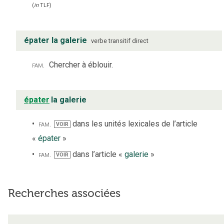
(
in
TLF
)
épater la galerie
verbe
transitif direct
fam.
Chercher à éblouir.
épater
la galerie
fam.
dans les unités lexicales de l’article
VOIR
«
épater
»
fam.
dans l’article «
galerie
»
VOIR
Recherches associées