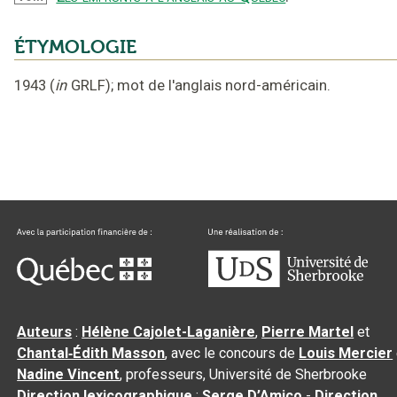
ÉTYMOLOGIE
1943
(
in
GRLF
);
mot de l'anglais nord-américain
.
Auteurs
:
Hélène Cajolet-Laganière
,
Pierre Martel
et
Chantal‑Édith Masson
, avec le concours de
Louis Mercier
Nadine Vincent
, professeurs, Université de Sherbrooke
Direction lexicographique
:
Serge D’Amico
-
Direction