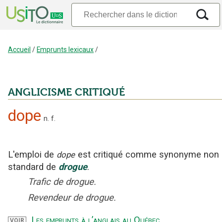
Accueil
/
Emprunts lexicaux
/
ANGLICISME CRITIQUÉ
dope
n.
f.
L'emploi
de
est critiqué
comme synonyme non
dope
standard
de
drogue
.
Trafic de drogue.
Revendeur de drogue.
Les emprunts à l’anglais au Québec
.
VOIR