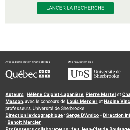
LANCER LA RECHERCHE
Auteurs
:
Hélène Cajolet-Laganière
,
Pierre Martel
et
Cha
Masson
, avec le concours de
Louis Mercier
et
Nadine Vin
professeurs, Université de Sherbrooke
Direction lexicographique
:
Serge D’Amico
-
Direction i
:
Benoit Mercier
Professeurs collaborateurs
:
feu Jean-Claude Boulange