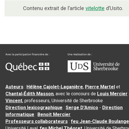
Contenu extrait de l’article
vitelotte
d’Usito.
Auteurs
:
Hélène Cajolet-Laganière
,
Pierre Martel
et
Chantal‑Édith Masson
, avec le concours de
Louis Mercier
Vincent
, professeurs, Université de Sherbrooke
Direction lexicographique
:
Serge D’Amico
-
Direction
informatique
:
Benoit Mercier
Professeurs collaborateurs
:
feu Jean-Claude Boulange
Université Laval,
feu Michel Théoret
, Université de Sherbr