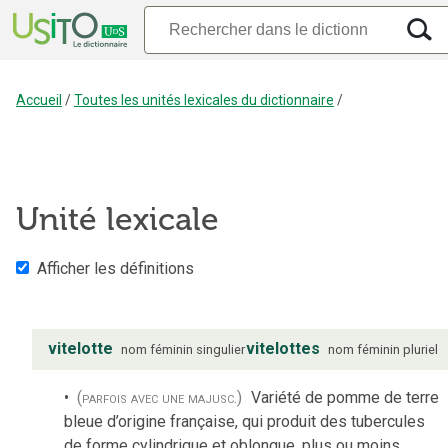
Accueil
/
Toutes les unités lexicales du dictionnaire
/
Unité lexicale
Afficher les définitions
vitelotte
vitelottes
nom
féminin
singulier
nom
féminin
pluriel
(parfois avec une majusc.)
Variété de pomme de terre
bleue d’origine française, qui produit des tubercules
de forme cylindrique et oblongue, plus ou moins