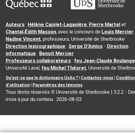
Auteurs
:
Hélène Cajolet-Laganière
,
Pierre Martel
et
Chantal‑Édith Masson
, avec le concours de
Louis Mercier
Nadine Vincent
, professeurs, Université de Sherbrooke
Direction lexicographique
:
Serge D’Amico
-
Direction
informatique
:
Benoit Mercier
Professeurs collaborateurs
:
feu Jean-Claude Boulange
Université Laval,
feu Michel Théoret
, Université de Sherbr
Qu’est-ce que le dictionnaire Usito ?
|
Contactez-nous
|
Conditio
d’utilisation
|
Paramètres des témoins
Tous droits réservés
©
Université de Sherbrooke |
3.2.2
- Der
mise à jour du contenu :
2026-08-03