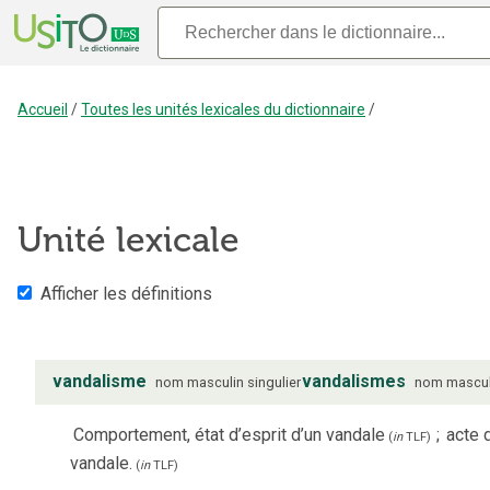
Accueil
/
Toutes les unités lexicales du dictionnaire
/
Unité lexicale
Afficher les définitions
vandalisme
vandalismes
nom
masculin
singulier
nom
mascul
Comportement, état d’esprit d’un vandale
;
acte 
(
in
TLF
)
vandale.
(
in
TLF
)