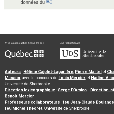
données du
.
Auteurs
:
Hélène Cajolet-Laganière
,
Pierre Martel
et
Cha
Masson
, avec le concours de
Louis Mercier
et
Nadine Vin
Université de Sherbrooke
Direction lexicographique
:
Serge D’Amico
-
Direction i
Benoit Mercier
Professeurs collaborateurs
:
feu Jean-Claude Boulange
feu Michel Théoret
, Université de Sherbrooke