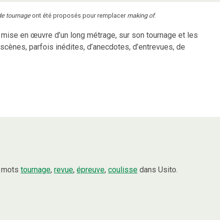
de tournage
ont été proposés pour remplacer
making of
.
mise en œuvre d’un long métrage, sur son tournage et les
 scènes, parfois inédites, d’anecdotes, d’entrevues, de
s mots
tournage
,
revue
,
épreuve
,
coulisse
dans Usito.