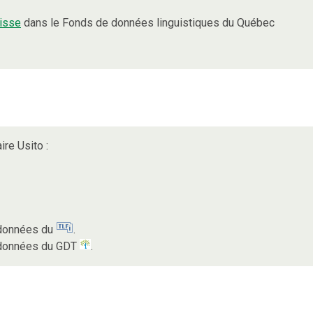
isse
dans le Fonds de données linguistiques du Québec
ire Usito :
s données du
.
s données du GDT
.