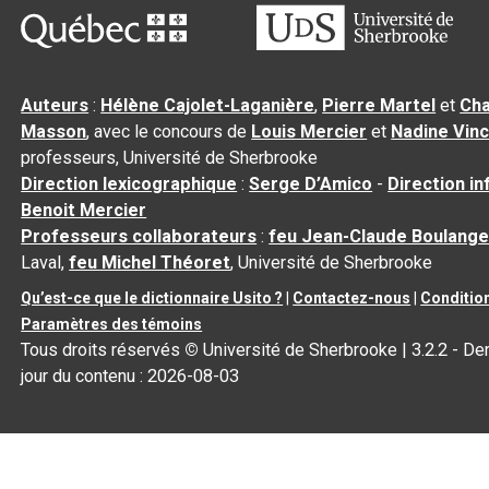
Auteurs
:
Hélène Cajolet-Laganière
,
Pierre Martel
et
Cha
Masson
, avec le concours de
Louis Mercier
et
Nadine Vin
professeurs, Université de Sherbrooke
Direction lexicographique
:
Serge D’Amico
-
Direction i
Benoit Mercier
Professeurs collaborateurs
:
feu Jean-Claude Boulange
Laval,
feu Michel Théoret
, Université de Sherbrooke
Qu’est-ce que le dictionnaire Usito ?
|
Contactez-nous
|
Condition
Paramètres des témoins
Tous droits réservés
©
Université de Sherbrooke |
3.2.2
- Der
jour du contenu :
2026-08-03