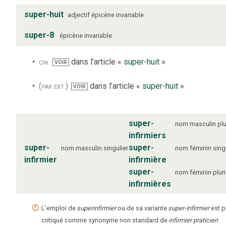
super-huit
adjectif
épicène
invariable
super-8
épicène
invariable
cin.
dans l’article «
super-huit
»
VOIR
(par ext.)
dans l’article «
super-huit
»
VOIR
super-
nom
masculin
plu
infirmiers
super-
super-
nom
masculin
singulier
nom
féminin
sing
infirmier
infirmière
super-
nom
féminin
pluri
infirmières
L’emploi de
superinfirmier
ou de sa variante
super-infirmier
est p
critiqué comme synonyme non standard de
infirmier praticien