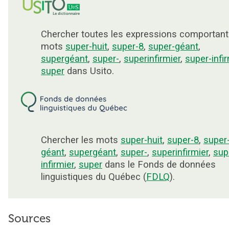
Chercher toutes les expressions comportant
mots
super-huit
,
super-8
,
super-géant
,
supergéant
,
super-
,
superinfirmier
,
super-infir
super
dans Usito.
Chercher les mots
super-huit
,
super-8
,
super
géant
,
supergéant
,
super-
,
superinfirmier
,
sup
infirmier
,
super
dans le Fonds de données
linguistiques du Québec (
FDLQ
).
Sources