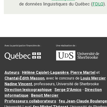
de données linguistiques du Québec (
FDLQ
).
Auteurs
:
Hélène Cajolet-Laganière
,
Pierre Martel
et
Chantal‑Édith Masson
, avec le concours de
Louis Mercier
Nadine Vincent
, professeurs, Université de Sherbrooke
Direction lexicographique
:
Serge D’Amico
-
Direction
informatique
:
Benoit Mercier
Professeurs collaborateurs
:
feu Jean-Claude Boulange
Université Laval,
feu Michel Théoret
, Université de Sherbr