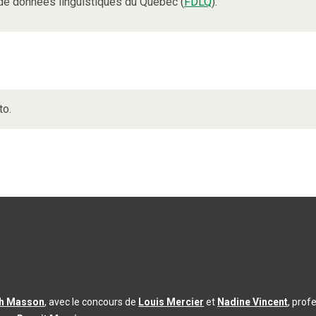
de données linguistiques du Québec (
FDLQ
).
to.
th Masson
, avec le concours de
Louis Mercier
et
Nadine Vincent
, prof