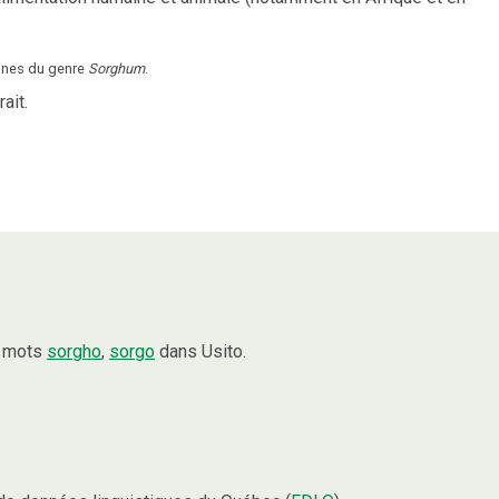
ines du genre
Sorghum
.
ait.
s mots
sorgho
,
sorgo
dans Usito.