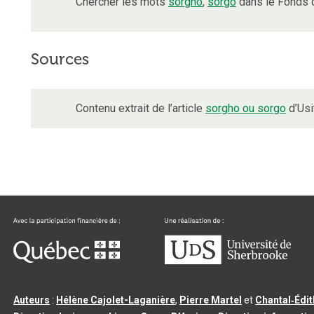
Chercher les mots
sorgho
,
sorgo
dans le Fonds 
Sources
Contenu extrait de l’article
sorgho ou sorgo
d’Usi
Auteurs
:
Hélène Cajolet-Laganière
,
Pierre Martel
et
Chantal‑Édi