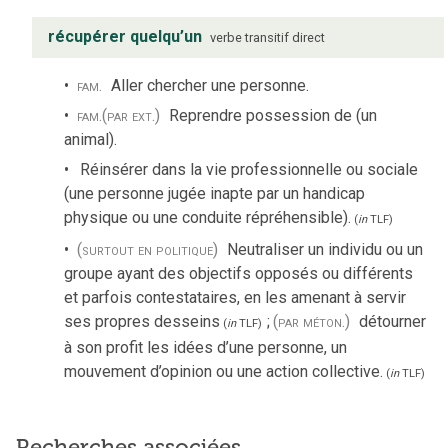
récupérer quelqu’un
verbe
transitif direct
fam.
Aller chercher une personne.
fam.
(par ext.)
Reprendre possession de (un
animal).
Réinsérer dans la vie professionnelle ou sociale
(une personne jugée inapte par un handicap
physique ou une conduite répréhensible).
(
in
TLF
)
(surtout en politique)
Neutraliser un individu ou un
groupe ayant des objectifs opposés ou différents
et parfois contestataires, en les amenant à servir
ses propres desseins
;
(par méton.)
détourner
(
in
TLF
)
à son profit les idées d’une personne, un
mouvement d’opinion ou une action collective.
(
in
TLF
)
Recherches associées