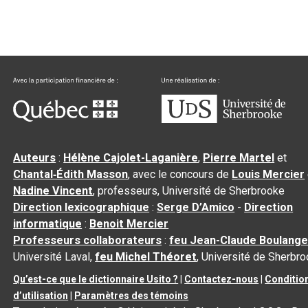
Auteurs
:
Hélène Cajolet-Laganière
,
Pierre Martel
et
Chantal‑Édith Masson
, avec le concours de
Louis Mercier
Nadine Vincent
, professeurs, Université de Sherbrooke
Direction lexicographique
:
Serge D’Amico
-
Direction
informatique
:
Benoit Mercier
Professeurs collaborateurs
:
feu Jean-Claude Boulange
Université Laval,
feu Michel Théoret
, Université de Sherbr
Qu’est-ce que le dictionnaire Usito ?
|
Contactez-nous
|
Conditio
d’utilisation
|
Paramètres des témoins