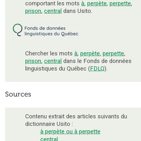
comportant les mots
à
,
perpète
,
perpette
,
prison
,
central
dans Usito.
Chercher les mots
à
,
perpète
,
perpette
,
prison
,
central
dans le Fonds de données
linguistiques du Québec (
FDLQ
).
Sources
Contenu extrait des articles suivants du
dictionnaire Usito :
à perpète ou à perpette
central