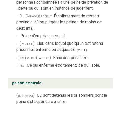
personnes condamnées à une peine de privation de
liberté ou qui sont en instance de jugement.
(au Canada)
spécialt
Établissement de ressort
provincial où se purgent les peines de moins de
deux ans.
Peine d’emprisonnement.
(par ext.)
Lieu dans lequel quelqu’un est retenu
prisonnier, enfermé ou séquestré.
(
in
TLF
)
hockey
(par ext.)
Banc des pénalités.
F/E
fig.
Ce qui enferme étroitement
;
ce qui isole.
prison centrale
(en France)
Où sont détenus les prisonniers dont la
peine est supérieure à un an.