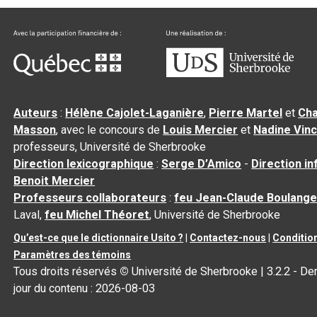
Auteurs
:
Hélène Cajolet-Laganière
,
Pierre Martel
et
Cha
Masson
, avec le concours de
Louis Mercier
et
Nadine Vin
professeurs, Université de Sherbrooke
Direction lexicographique
:
Serge D’Amico
-
Direction i
Benoit Mercier
Professeurs collaborateurs
:
feu Jean-Claude Boulange
Laval,
feu Michel Théoret
, Université de Sherbrooke
Qu’est-ce que le dictionnaire Usito ?
|
Contactez-nous
|
Condition
Paramètres des témoins
Tous droits réservés
©
Université de Sherbrooke |
3.2.2
- Der
jour du contenu :
2026-08-03