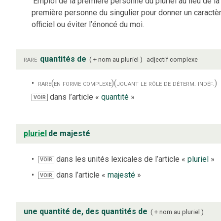
Emploi de la première personne du pluriel au lieu de la
première personne du singulier pour donner un caractè
officiel ou éviter l’énoncé du moi.
rare
quantités de
+ nom au pluriel
adjectif complexe
rare
(en forme complexe)
(jouant le rôle de déterm. indéf.)
dans l’article «
quantité
»
VOIR
pluriel
de majesté
dans les unités lexicales de l’article «
pluriel
»
VOIR
dans l’article «
majesté
»
VOIR
une quantité de, des quantités de
+ nom au pluriel