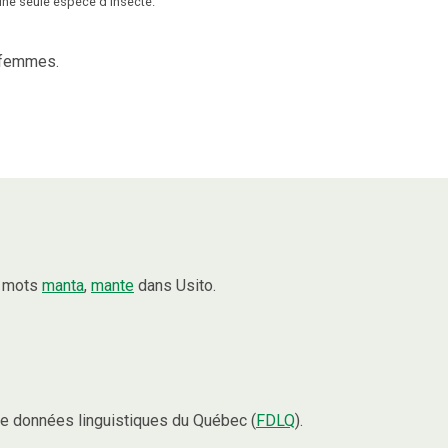
ne seule espèce d’insecte.
 femmes.
s mots
manta
,
mante
dans Usito.
e données linguistiques du Québec (
FDLQ
).