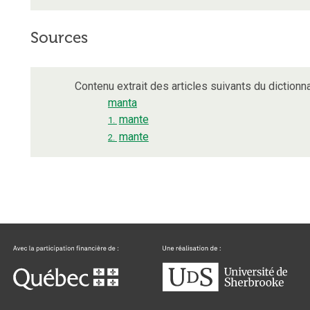
Sources
Contenu extrait des articles suivants du dictionna
manta
mante
1.
mante
2.