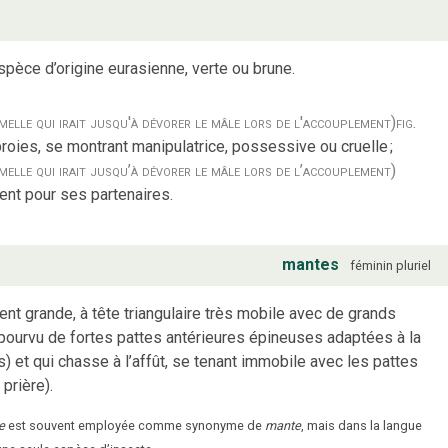
pèce d’origine eurasienne, verte ou brune.
melle qui irait jusqu'à dévorer le mâle lors de l'accouplement)
fig.
proies, se montrant manipulatrice, possessive ou cruelle
;
melle qui irait jusqu’à dévorer le mâle lors de l’accouplement)
ent pour ses partenaires.
mantes
féminin
pluriel
ment grande, à tête triangulaire très mobile avec de grands
t pourvu de fortes pattes antérieures épineuses adaptées à la
 et qui chasse à l’affût, se tenant immobile avec les pattes
prière).
e
est souvent employée comme synonyme de
mante
, mais dans la langue