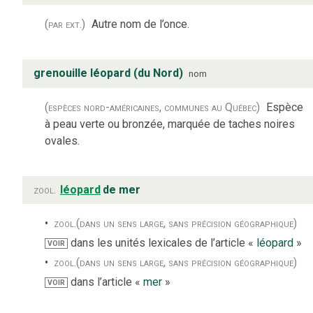
(par ext.)
Autre nom de l’once.
grenouille léopard (du Nord)
nom
(espèces nord-américaines, communes au Québec)
Espèce
à peau verte ou bronzée, marquée de taches noires
ovales.
zool.
léopard
de mer
zool.
(dans un sens large, sans précision géographique)
dans les unités lexicales de l’article «
léopard
»
VOIR
zool.
(dans un sens large, sans précision géographique)
dans l’article «
mer
»
VOIR