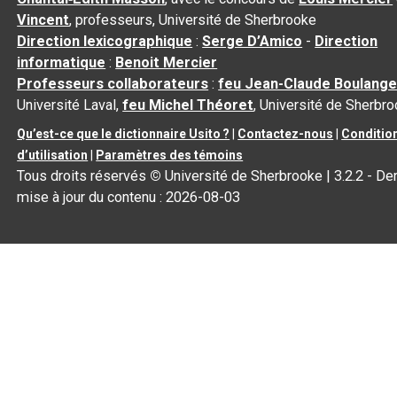
Vincent
, professeurs, Université de Sherbrooke
Direction lexicographique
:
Serge D’Amico
-
Direction
informatique
:
Benoit Mercier
Professeurs collaborateurs
:
feu Jean-Claude Boulange
Université Laval,
feu Michel Théoret
, Université de Sherbr
Qu’est-ce que le dictionnaire Usito ?
|
Contactez-nous
|
Conditio
d’utilisation
|
Paramètres des témoins
Tous droits réservés
©
Université de Sherbrooke |
3.2.2
- Der
mise à jour du contenu :
2026-08-03