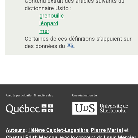
Contenu extrait des articles suivants du
dictionnaire Usito :
grenouille
léopard
mer
Certaines de ces définitions s’appuient sur
des données du
.
Auteurs
:
Hélène Cajolet-Laganière
,
Pierre Martel
et
Chantal‑Édith Masson
, avec le concours de
Louis Mercier