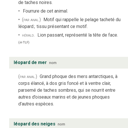
de taches noires.
Fourrure de cet animal.
(par anal.)
Motif qui rappelle le pelage tacheté du
léopard
;
tissu présentant ce motif.
hérald.
Lion passant, représenté la tête de face.
(
in
TLF
)
léopard de mer
nom
(par anal.)
Grand phoque des mers antarctiques, à
corps élancé, à dos gris foncé et à ventre clair,
parsemé de taches sombres, qui se nourrit entre
autres d’oiseaux marins et de jeunes phoques
d’autres espèces.
léopard des neiges
nom