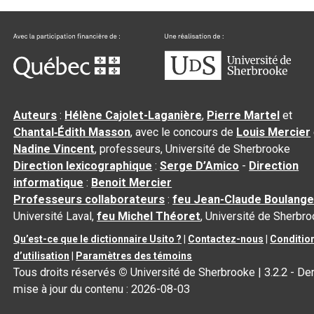
Auteurs
:
Hélène Cajolet-Laganière
,
Pierre Martel
et
Chantal‑Édith Masson
, avec le concours de
Louis Mercier
Nadine Vincent
, professeurs, Université de Sherbrooke
Direction lexicographique
:
Serge D’Amico
-
Direction
informatique
:
Benoit Mercier
Professeurs collaborateurs
:
feu Jean-Claude Boulange
Université Laval,
feu Michel Théoret
, Université de Sherbr
Qu’est-ce que le dictionnaire Usito ?
|
Contactez-nous
|
Conditio
d’utilisation
|
Paramètres des témoins
Tous droits réservés
©
Université de Sherbrooke |
3.2.2
- Der
mise à jour du contenu :
2026-08-03