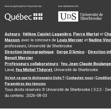
Auteurs
:
Hélène Cajolet-Laganière
,
Pierre Martel
et
Cha
Masson
, avec le concours de
Louis Mercier
et
Nadine Vin
professeurs, Université de Sherbrooke
Direction lexicographique
:
Serge D’Amico
-
Direction i
Benoit Mercier
Professeurs collaborateurs
:
feu Jean-Claude Boulange
Laval,
feu Michel Théoret
, Université de Sherbrooke
Qu’est-ce que le dictionnaire Usito ?
|
Contactez-nous
|
Condition
Paramètres des témoins
Tous droits réservés
©
Université de Sherbrooke |
3.2.2
- Der
du contenu :
2026-08-03