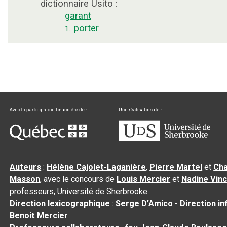
dictionnaire Usito :
garant
porter
1.
Auteurs
:
Hélène Cajolet-Laganière
,
Pierre Martel
et
Cha
Masson
, avec le concours de
Louis Mercier
et
Nadine Vin
professeurs, Université de Sherbrooke
Direction lexicographique
:
Serge D’Amico
-
Direction i
Benoit Mercier