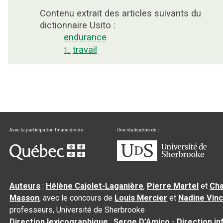
Contenu extrait des articles suivants du
dictionnaire Usito :
endurance
travail
1.
Auteurs
:
Hélène Cajolet-Laganière
,
Pierre Martel
et
Cha
Masson
, avec le concours de
Louis Mercier
et
Nadine Vin
professeurs, Université de Sherbrooke
Direction lexicographique
:
Serge D’Amico
-
Direction i