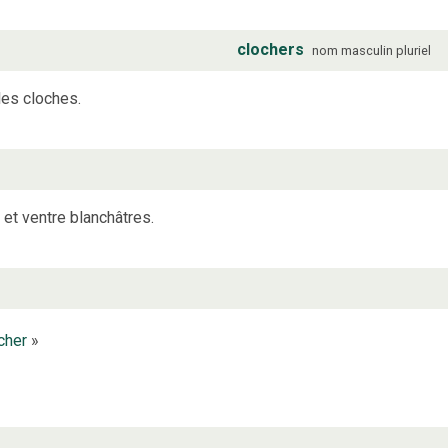
clochers
nom
masculin
pluriel
les cloches.
et ventre blanchâtres.
ocher
»