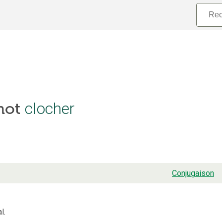
 mot
clocher
Conjugaison
l.