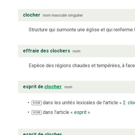
clocher
nom
masculin
singulier
Structure qui surmonte une église et qui renferme 
effraie des clochers
nom
Espèce des régions chaudes et tempérées, à face 
esprit de
clocher
nom
dans les unités lexicales de l’article «
2. cl
VOIR
dans l’article «
esprit
»
VOIR
esprit de clocher