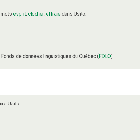
s mots
esprit
,
clocher
,
effraie
dans Usito.
 Fonds de données linguistiques du Québec (
FDLQ
).
ire Usito :