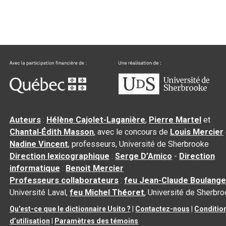
Auteurs
:
Hélène Cajolet-Laganière
,
Pierre Martel
et
Chantal‑Édith Masson
, avec le concours de
Louis Mercier
Nadine Vincent
, professeurs, Université de Sherbrooke
Direction lexicographique
:
Serge D’Amico
-
Direction
informatique
:
Benoit Mercier
Professeurs collaborateurs
:
feu Jean-Claude Boulange
Université Laval,
feu Michel Théoret
, Université de Sherbr
Qu’est-ce que le dictionnaire Usito ?
|
Contactez-nous
|
Conditio
d’utilisation
|
Paramètres des témoins