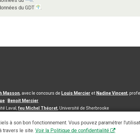
s données du
.
s données du GDT
.
th Masson
, avec le concours de
Louis Mercier
et
Nadine Vincent
, prof
que
:
Benoit Mercier
ité Laval,
feu Michel Théoret
, Université de Sherbrooke
s d’utilisation
|
Paramètres des témoins
iels à son bon fonctionnement. Vous pouvez paramétrer l'utilisa
se à jour du contenu :
2026-08-03
 travers le site.
Voir la Politique de confidentialité