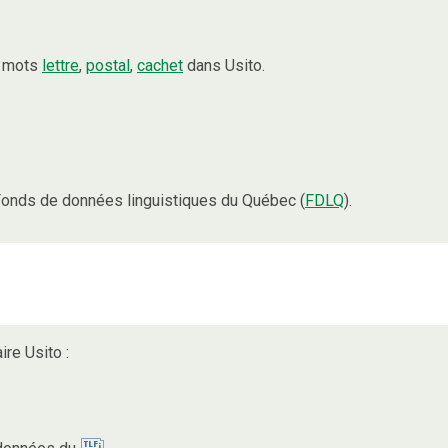
s mots
lettre
,
postal
,
cachet
dans Usito.
onds de données linguistiques du Québec (
FDLQ
).
ire Usito :