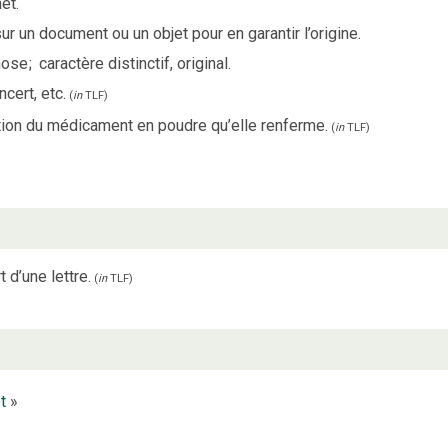
et.
r un document ou un objet pour en garantir l’origine.
hose
;
caractère distinctif, original.
ncert, etc.
(
in
TLF
)
ion du médicament en poudre qu’elle renferme.
(
in
TLF
)
 d’une lettre.
(
in
TLF
)
t
»