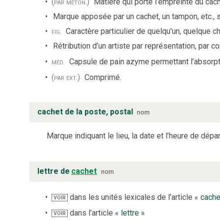
(par méton.)
Matière qui porte l’empreinte du cach
Marque apposée par un cachet, un tampon, etc., su
fig.
Caractère particulier de quelqu’un, quelque c
Rétribution d’un artiste par représentation, par co
méd.
Capsule de pain azyme permettant l’absorpt
(par ext.)
Comprimé.
cachet de la poste, postal
nom
Marque indiquant le lieu, la date et l’heure de départ
lettre de
cachet
nom
dans les unités lexicales de l’article «
cache
VOIR
dans l’article «
lettre
»
VOIR