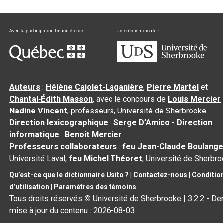
Auteurs
:
Hélène Cajolet-Laganière
,
Pierre Martel
et
Chantal‑Édith Masson
, avec le concours de
Louis Mercier
Nadine Vincent
, professeurs, Université de Sherbrooke
Direction lexicographique
:
Serge D’Amico
-
Direction
informatique
:
Benoit Mercier
Professeurs collaborateurs
:
feu Jean-Claude Boulange
Université Laval,
feu Michel Théoret
, Université de Sherbr
Qu’est-ce que le dictionnaire Usito ?
|
Contactez-nous
|
Conditio
d’utilisation
|
Paramètres des témoins
Tous droits réservés
©
Université de Sherbrooke |
3.2.2
- Der
mise à jour du contenu :
2026-08-03