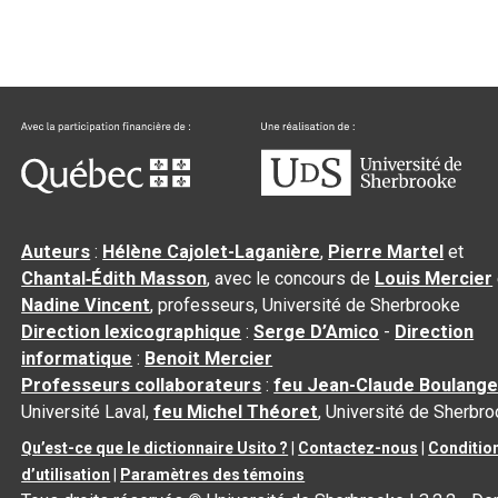
Auteurs
:
Hélène Cajolet-Laganière
,
Pierre Martel
et
Chantal‑Édith Masson
, avec le concours de
Louis Mercier
Nadine Vincent
, professeurs, Université de Sherbrooke
Direction lexicographique
:
Serge D’Amico
-
Direction
informatique
:
Benoit Mercier
Professeurs collaborateurs
:
feu Jean-Claude Boulange
Université Laval,
feu Michel Théoret
, Université de Sherbr
Qu’est-ce que le dictionnaire Usito ?
|
Contactez-nous
|
Conditio
d’utilisation
|
Paramètres des témoins