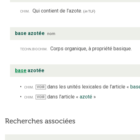
chim.
Qui contient de l’azote.
(
in
TLF
)
base azotée
nom
techn.
biochim.
Corps organique, à propriété basique.
base
azotée
chim.
dans les unités lexicales de l’article «
bas
VOIR
chim.
dans l’article «
azoté
»
VOIR
Recherches associées