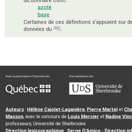
dictionnaire Usito :
azoté
base
Certaines de ces définitions s’appuient sur d
données du
.
Auteurs
:
Hélène Cajolet-Laganière
,
Pierre Martel
et
Cha
Masson
, avec le concours de
Louis Mercier
et
Nadine Vin
professeurs, Université de Sherbrooke
Direction lexicographique
:
Serge D’Amico
-
Direction i