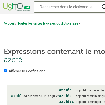
Accueil
/
Toutes les unités lexicales du dictionnaire
/
Expressions contenant le mo
azoté
Afficher les définitions
azotés
adjectif
masculin
plur
azoté
azotée
adjectif
masculin
singulier
adjectif
féminin
singu
azotées
adjectif
féminin
plurie