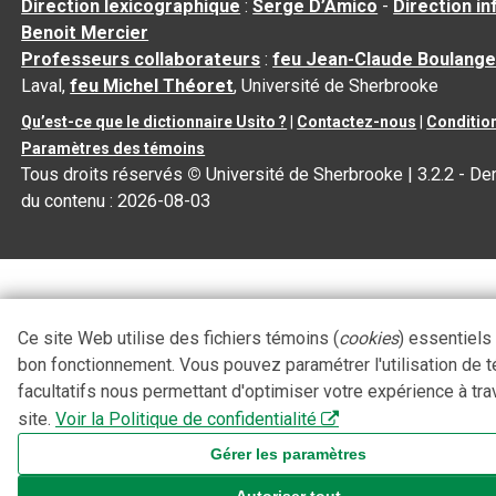
Direction lexicographique
:
Serge D’Amico
-
Direction i
Benoit Mercier
Professeurs collaborateurs
:
feu Jean-Claude Boulange
Laval,
feu Michel Théoret
, Université de Sherbrooke
Qu’est-ce que le dictionnaire Usito ?
|
Contactez-nous
|
Condition
Paramètres des témoins
Tous droits réservés
©
Université de Sherbrooke |
3.2.2
- Der
du contenu :
2026-08-03
Ce site Web utilise des fichiers témoins (
cookies
) essentiels
bon fonctionnement. Vous pouvez paramétrer l'utilisation de 
facultatifs nous permettant d'optimiser votre expérience à tra
site.
Voir la Politique de confidentialité
Gérer les paramètres