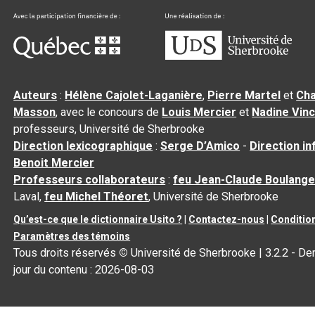
Auteurs
:
Hélène Cajolet-Laganière
,
Pierre Martel
et
Cha
Masson
, avec le concours de
Louis Mercier
et
Nadine Vin
professeurs, Université de Sherbrooke
Direction lexicographique
:
Serge D’Amico
-
Direction i
Benoit Mercier
Professeurs collaborateurs
:
feu Jean-Claude Boulange
Laval,
feu Michel Théoret
, Université de Sherbrooke
Qu’est-ce que le dictionnaire Usito ?
|
Contactez-nous
|
Condition
Paramètres des témoins
Tous droits réservés
©
Université de Sherbrooke |
3.2.2
- Der
jour du contenu :
2026-08-03