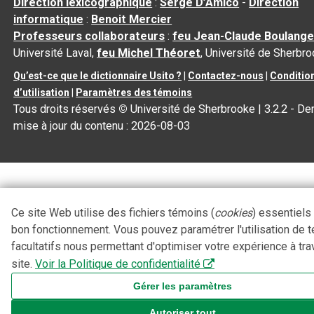
Direction lexicographique
:
Serge D’Amico
-
Direction
informatique
:
Benoit Mercier
Professeurs collaborateurs
:
feu Jean-Claude Boulange
Université Laval,
feu Michel Théoret
, Université de Sherbr
Qu’est-ce que le dictionnaire Usito ?
|
Contactez-nous
|
Conditio
d’utilisation
|
Paramètres des témoins
Tous droits réservés
©
Université de Sherbrooke |
3.2.2
- Der
mise à jour du contenu :
2026-08-03
Ce site Web utilise des fichiers témoins (
cookies
) essentiels
bon fonctionnement. Vous pouvez paramétrer l'utilisation de 
facultatifs nous permettant d'optimiser votre expérience à tra
site.
Voir la Politique de confidentialité
Gérer les paramètres
Autoriser tout