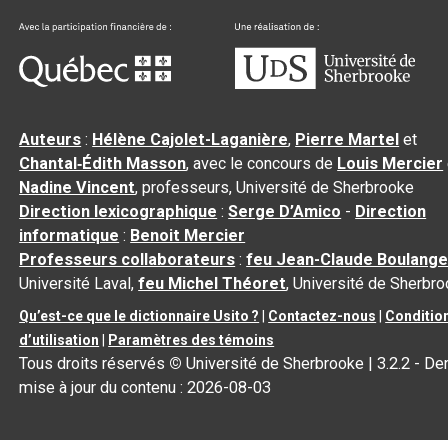
Auteurs
:
Hélène Cajolet-Laganière
,
Pierre Martel
et
Chantal‑Édith Masson
, avec le concours de
Louis Mercier
Nadine Vincent
, professeurs, Université de Sherbrooke
Direction lexicographique
:
Serge D’Amico
-
Direction
informatique
:
Benoit Mercier
Professeurs collaborateurs
:
feu Jean-Claude Boulange
Université Laval,
feu Michel Théoret
, Université de Sherbr
Qu’est-ce que le dictionnaire Usito ?
|
Contactez-nous
|
Conditio
d’utilisation
|
Paramètres des témoins
Tous droits réservés
©
Université de Sherbrooke |
3.2.2
- Der
mise à jour du contenu :
2026-08-03