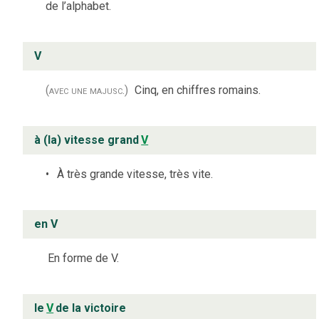
de l’alphabet.
V
(avec une majusc.)
Cinq, en chiffres romains.
à (la) vitesse grand
V
À très grande vitesse, très vite.
en V
En forme de V.
le
V
de la victoire