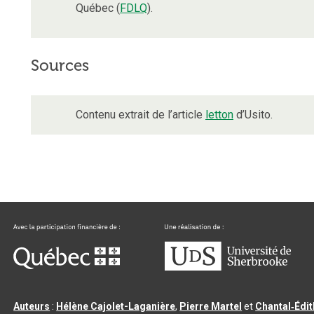
Québec (
FDLQ
).
Sources
Contenu extrait de l’article
letton
d’Usito.
Auteurs
:
Hélène Cajolet-Laganière
,
Pierre Martel
et
Chantal‑Édi