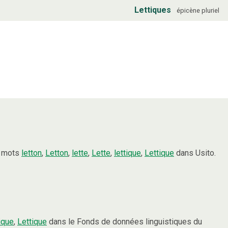
Lettiques
épicène
pluriel
s mots
letton
,
Letton
,
lette
,
Lette
,
lettique
,
Lettique
dans Usito.
tique
,
Lettique
dans le Fonds de données linguistiques du