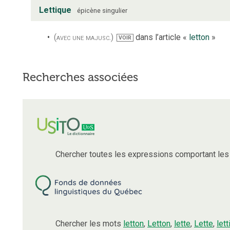
Lettique
épicène
singulier
(avec une majusc.)
dans l’article «
letton
»
VOIR
Recherches associées
Chercher toutes les expressions comportant le
Chercher les mots
letton
,
Letton
,
lette
,
Lette
,
let