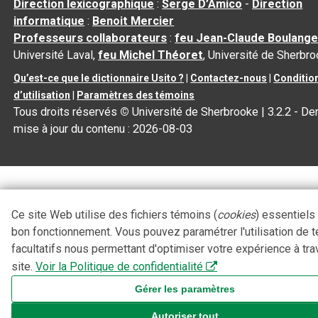
Direction lexicographique
:
Serge D’Amico
-
Direction
informatique
:
Benoit Mercier
Professeurs collaborateurs
:
feu Jean-Claude Boulange
Université Laval,
feu Michel Théoret
, Université de Sherbr
Qu’est-ce que le dictionnaire Usito ?
|
Contactez-nous
|
Conditio
d’utilisation
|
Paramètres des témoins
Tous droits réservés
©
Université de Sherbrooke |
3.2.2
- Der
mise à jour du contenu :
2026-08-03
Ce site Web utilise des fichiers témoins (
cookies
) essentiels
bon fonctionnement. Vous pouvez paramétrer l'utilisation de 
facultatifs nous permettant d'optimiser votre expérience à tra
site.
Voir la Politique de confidentialité
Gérer les paramètres
Autoriser tout