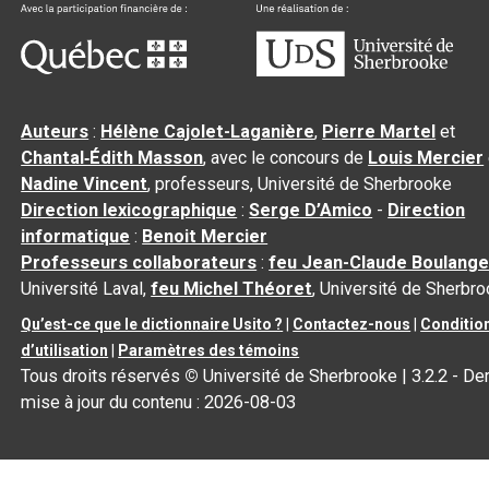
Auteurs
:
Hélène Cajolet-Laganière
,
Pierre Martel
et
Chantal‑Édith Masson
, avec le concours de
Louis Mercier
Nadine Vincent
, professeurs, Université de Sherbrooke
Direction lexicographique
:
Serge D’Amico
-
Direction
informatique
:
Benoit Mercier
Professeurs collaborateurs
:
feu Jean-Claude Boulange
Université Laval,
feu Michel Théoret
, Université de Sherbr
Qu’est-ce que le dictionnaire Usito ?
|
Contactez-nous
|
Conditio
d’utilisation
|
Paramètres des témoins
Tous droits réservés
©
Université de Sherbrooke |
3.2.2
- Der
mise à jour du contenu :
2026-08-03