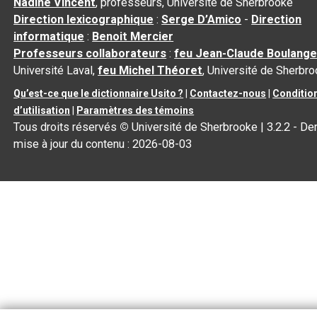
Nadine Vincent
, professeurs, Université de Sherbrooke
Direction lexicographique
:
Serge D’Amico
-
Direction
informatique
:
Benoit Mercier
Professeurs collaborateurs
:
feu Jean-Claude Boulange
Université Laval,
feu Michel Théoret
, Université de Sherbr
Qu’est-ce que le dictionnaire Usito ?
|
Contactez-nous
|
Conditio
d’utilisation
|
Paramètres des témoins
Tous droits réservés
©
Université de Sherbrooke |
3.2.2
- Der
mise à jour du contenu :
2026-08-03