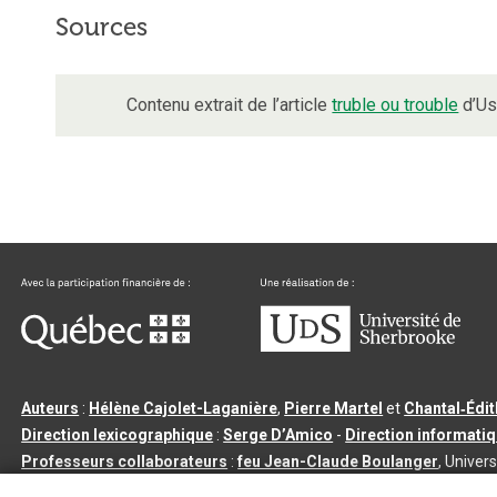
Sources
Contenu extrait de l’article
truble ou trouble
d’Us
Auteurs
:
Hélène Cajolet-Laganière
,
Pierre Martel
et
Chantal‑Édi
Direction lexicographique
:
Serge D’Amico
-
Direction informati
Professeurs collaborateurs
:
feu Jean-Claude Boulanger
, Univers