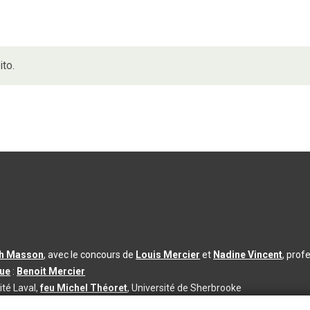
ito.
th Masson
, avec le concours de
Louis Mercier
et
Nadine Vincent
, prof
que
:
Benoit Mercier
ité Laval,
feu Michel Théoret
, Université de Sherbrooke