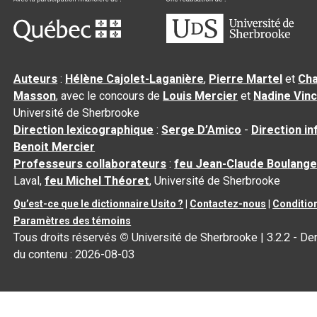
Auteurs
:
Hélène Cajolet-Laganière
,
Pierre Martel
et
Cha
Masson
, avec le concours de
Louis Mercier
et
Nadine Vin
Université de Sherbrooke
Direction lexicographique
:
Serge D’Amico
-
Direction i
Benoit Mercier
Professeurs collaborateurs
:
feu Jean-Claude Boulange
Laval,
feu Michel Théoret
, Université de Sherbrooke
Qu’est-ce que le dictionnaire Usito ?
|
Contactez-nous
|
Condition
Paramètres des témoins
Tous droits réservés
©
Université de Sherbrooke |
3.2.2
- Der
du contenu :
2026-08-03