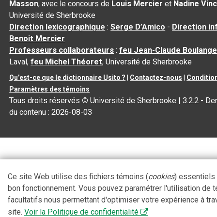
Masson
, avec le concours de
Louis Mercier
et
Nadine Vin
Université de Sherbrooke
Direction lexicographique
:
Serge D’Amico
-
Direction i
Benoit Mercier
Professeurs collaborateurs
:
feu Jean-Claude Boulange
Laval,
feu Michel Théoret
, Université de Sherbrooke
Qu’est-ce que le dictionnaire Usito ?
|
Contactez-nous
|
Condition
Paramètres des témoins
Tous droits réservés
©
Université de Sherbrooke |
3.2.2
- Der
du contenu :
2026-08-03
Ce site Web utilise des fichiers témoins (
cookies
) essentiels
bon fonctionnement. Vous pouvez paramétrer l'utilisation de 
facultatifs nous permettant d'optimiser votre expérience à tra
site.
Voir la Politique de confidentialité