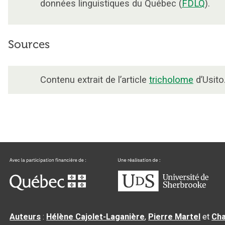
données linguistiques du Québec (
FDLQ
).
Sources
Contenu extrait de l’article
tricholome
d’Usito
Auteurs
:
Hélène Cajolet-Laganière
,
Pierre Martel
et
Cha