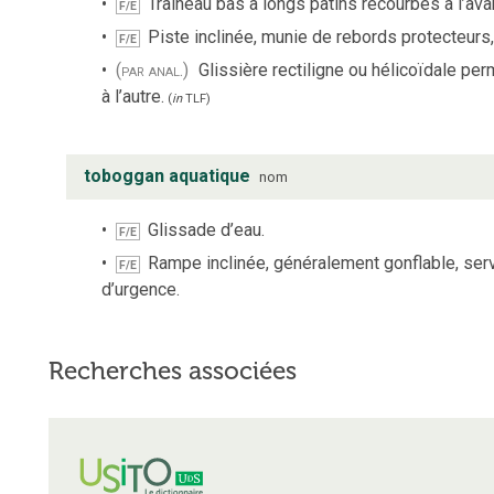
Traîneau bas à longs patins recourbés à l’ava
F/E
Piste inclinée, munie de rebords protecteurs, 
F/E
(par anal.)
Glissière rectiligne ou hélicoïdale pe
à l’autre.
(
in
TLF
)
toboggan aquatique
nom
Glissade d’eau.
F/E
Rampe inclinée, généralement gonflable, serv
F/E
d’urgence.
Recherches associées