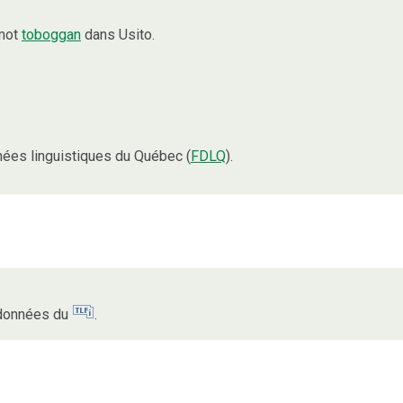
 mot
toboggan
dans Usito.
ées linguistiques du Québec (
FDLQ
).
s données du
.