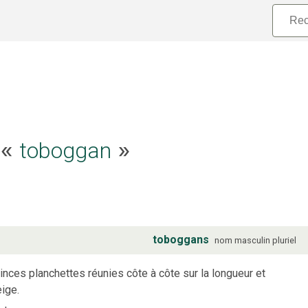
toboggan
e «
»
toboggans
nom
masculin
pluriel
 minces planchettes réunies côte à côte sur la longueur et
eige.