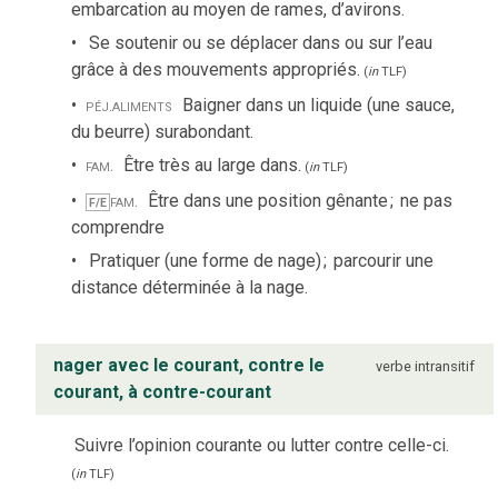
embarcation au moyen de rames, d’avirons.
Se soutenir ou se déplacer dans ou sur l’eau
grâce à des mouvements appropriés.
(
in
TLF
)
péj.
aliments
Baigner dans un liquide (une sauce,
du beurre) surabondant.
fam.
Être très au large dans.
(
in
TLF
)
fam.
Être dans une position gênante
;
ne pas
F/E
comprendre
Pratiquer (une forme de nage)
;
parcourir une
distance déterminée à la nage.
nager avec le courant, contre le
verbe
intransitif
courant, à contre-courant
Suivre l’opinion courante ou lutter contre celle-ci.
(
in
TLF
)