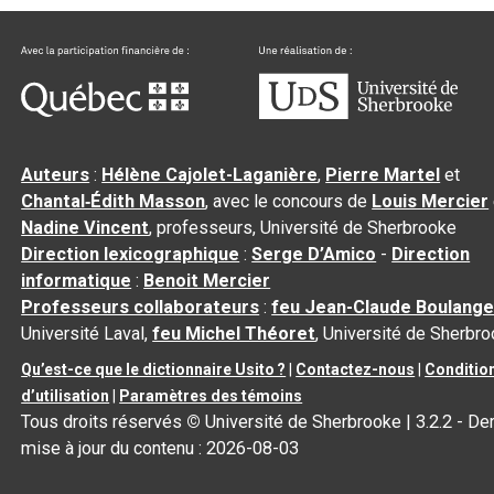
Auteurs
:
Hélène Cajolet-Laganière
,
Pierre Martel
et
Chantal‑Édith Masson
, avec le concours de
Louis Mercier
Nadine Vincent
, professeurs, Université de Sherbrooke
Direction lexicographique
:
Serge D’Amico
-
Direction
informatique
:
Benoit Mercier
Professeurs collaborateurs
:
feu Jean-Claude Boulange
Université Laval,
feu Michel Théoret
, Université de Sherbr
Qu’est-ce que le dictionnaire Usito ?
|
Contactez-nous
|
Conditio
d’utilisation
|
Paramètres des témoins
Tous droits réservés
©
Université de Sherbrooke |
3.2.2
- Der
mise à jour du contenu :
2026-08-03