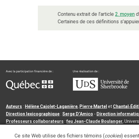
Contenu extrait de l’article
2. moyen
d
Certaines de ces définitions s’appui
Auteurs
:
Hélène Cajolet-Laganière
,
Pierre Martel
et
Chantal‑Édi
Direction lexicographique
:
Serge D’Amico
-
Direction informati
Professeurs collaborateurs
:
feu Jean-Claude Boulanger
, Univers
Qu’est-ce que le dictionnaire Usito ?
|
Contactez-nous
|
Condition
Ce site Web utilise des fichiers témoins (
cookies
) essent
Tous droits réservés
©
Université de Sherbrooke |
3.2.2
- Dernière mi