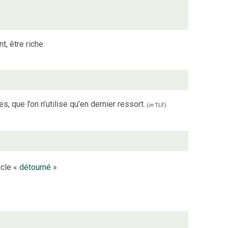
, être riche.
que l’on n’utilise qu’en dernier ressort.
(
in
TLF
)
icle «
détourné
»