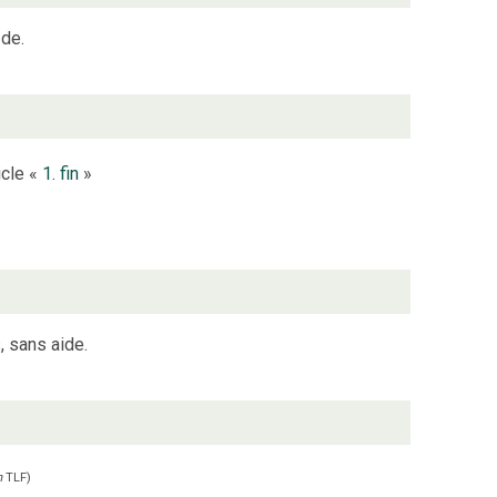
 de.
icle «
1. fin
»
 sans aide.
n
TLF
)