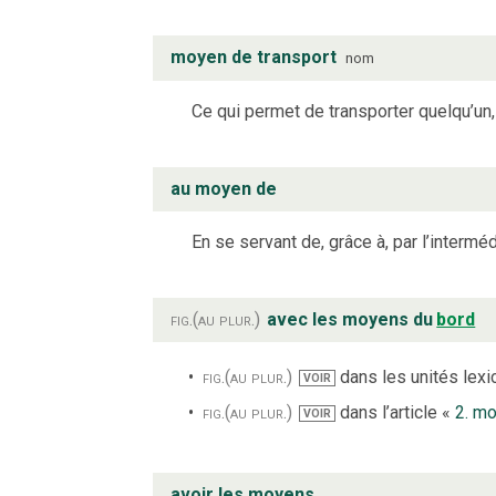
moyen de transport
nom
Ce qui permet de transporter quelqu’un,
au moyen de
En se servant de, grâce à, par l’interméd
fig.
(au plur.)
avec les moyens du
bord
fig.
(au plur.)
dans les unités lexic
VOIR
fig.
(au plur.)
dans l’article «
2. m
VOIR
avoir les moyens