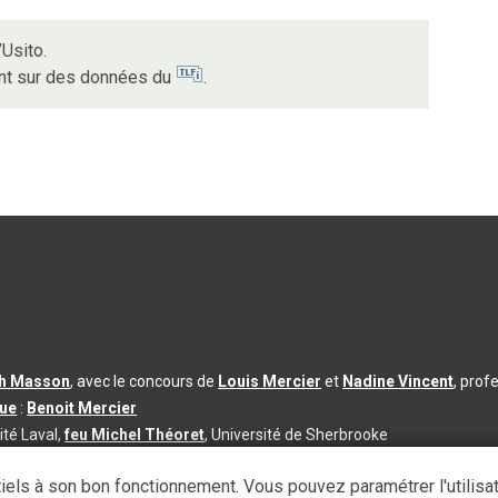
’Usito.
ent sur des données du
.
th Masson
, avec le concours de
Louis Mercier
et
Nadine Vincent
, prof
que
:
Benoit Mercier
ité Laval,
feu Michel Théoret
, Université de Sherbrooke
s d’utilisation
|
Paramètres des témoins
iels à son bon fonctionnement. Vous pouvez paramétrer l'utilisa
se à jour du contenu :
2026-08-03