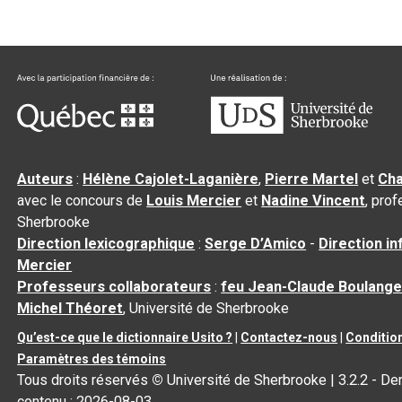
Auteurs
:
Hélène Cajolet-Laganière
,
Pierre Martel
et
Cha
avec le concours de
Louis Mercier
et
Nadine Vincent
, pro
Sherbrooke
Direction lexicographique
:
Serge D’Amico
-
Direction i
Mercier
Professeurs collaborateurs
:
feu Jean-Claude Boulange
Michel Théoret
, Université de Sherbrooke
Qu’est-ce que le dictionnaire Usito ?
|
Contactez-nous
|
Condition
Paramètres des témoins
Tous droits réservés
©
Université de Sherbrooke |
3.2.2
- Der
contenu :
2026-08-03