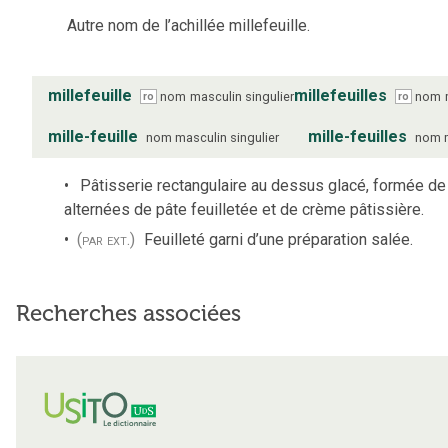
Autre nom de l’achillée millefeuille.
millefeuille
millefeuilles
nom
masculin
singulier
nom
ro
ro
mille-feuille
mille-feuilles
nom
masculin
singulier
nom
Pâtisserie rectangulaire au dessus glacé, formée d
alternées de pâte feuilletée et de crème pâtissière.
(par ext.)
Feuilleté garni d’une préparation salée.
Recherches associées