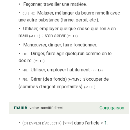
Façonner, travailler une matière.
cuisine
Malaxer, mélanger du beurre ramolli avec
une autre substance (farine, persil, etc.).
Utiliser, employer quelque chose que l’on a en
main
;
s’en servir
(
in
TLF
)
(
in
TLF
)
Manœuvrer, diriger, faire fonctionner.
fig.
Diriger, faire agir quelqu’un comme on le
désire.
(
in
TLF
)
fig.
Utiliser, employer habilement.
(
in
TLF
)
fig.
Gérer (des fonds)
;
s’occuper de
(
in
TLF
)
(sommes d’argent importantes).
(
in
TLF
)
manié
Conjugaison
verbe
transitif direct
(en emploi d’adjectif)
dans l’article «
1.
VOIR