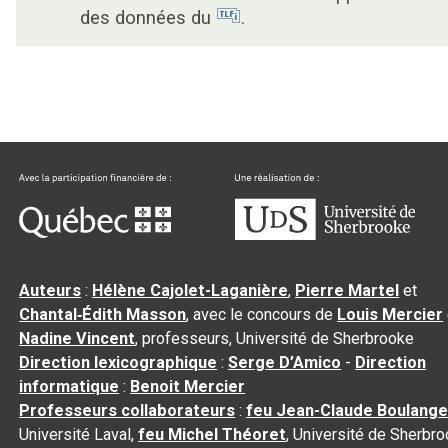
des données du
.
Auteurs
:
Hélène Cajolet-Laganière
,
Pierre Martel
et
Chantal‑Édith Masson
, avec le concours de
Louis Mercier
Nadine Vincent
, professeurs, Université de Sherbrooke
Direction lexicographique
:
Serge D’Amico
-
Direction
informatique
:
Benoit Mercier
Professeurs collaborateurs
:
feu Jean-Claude Boulange
Université Laval,
feu Michel Théoret
, Université de Sherbr