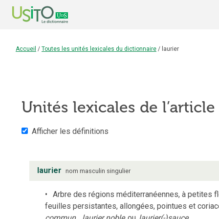
Accueil
/
Toutes les unités lexicales du dictionnaire
/
laurier
Unités lexicales de l’articl
Afficher les définitions
laurier
nom
masculin
singulier
Arbre des régions méditerranéennes, à petites fl
feuilles persistantes, allongées, pointues et cori
commun
,
laurier noble
ou
laurier(-)sauce
.