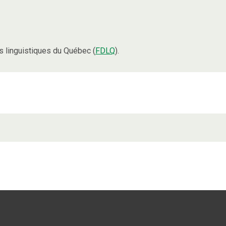
 linguistiques du Québec (
FDLQ
).