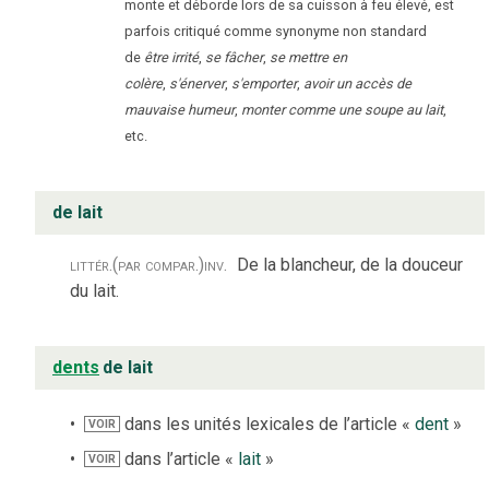
monte et déborde lors de sa cuisson à feu élevé, est
parfois critiqué comme synonyme non standard
de
être irrité
,
se fâcher
,
se mettre en
colère
,
s'énerver
,
s'emporter
,
avoir un accès de
mauvaise humeur
,
monter comme une soupe au lait
,
etc.
de lait
littér.
(par compar.)
inv.
De la blancheur, de la douceur
du lait.
dents
de lait
dans les unités lexicales de l’article «
dent
»
VOIR
dans l’article «
lait
»
VOIR