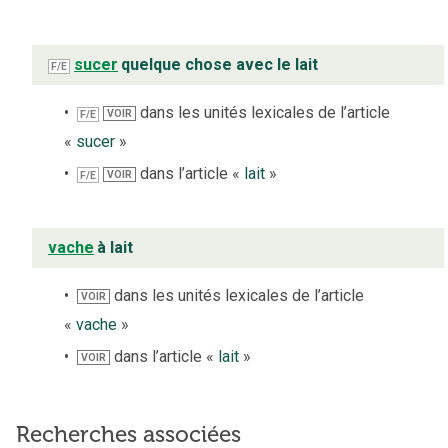
sucer
quelque chose avec le lait
F/E
dans les unités lexicales de l’article
VOIR
F/E
«
sucer
»
dans l’article «
lait
»
VOIR
F/E
vache
à lait
dans les unités lexicales de l’article
VOIR
«
vache
»
dans l’article «
lait
»
VOIR
Recherches associées