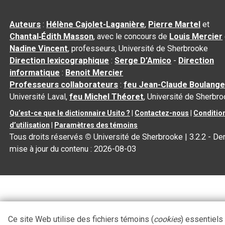
Auteurs
:
Hélène Cajolet-Laganière
,
Pierre Martel
et
Chantal‑Édith Masson
, avec le concours de
Louis Mercier
Nadine Vincent
, professeurs, Université de Sherbrooke
Direction lexicographique
:
Serge D’Amico
-
Direction
informatique
:
Benoit Mercier
Professeurs collaborateurs
:
feu Jean-Claude Boulange
Université Laval,
feu Michel Théoret
, Université de Sherbr
Qu’est-ce que le dictionnaire Usito ?
|
Contactez-nous
|
Conditio
d’utilisation
|
Paramètres des témoins
Tous droits réservés
©
Université de Sherbrooke |
3.2.2
- Der
mise à jour du contenu :
2026-08-03
Ce site Web utilise des fichiers témoins (
cookies
) essentiels