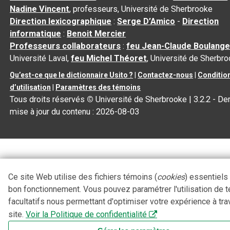
Nadine Vincent
, professeurs, Université de Sherbrooke
Direction lexicographique
:
Serge D’Amico
-
Direction
informatique
:
Benoit Mercier
Professeurs collaborateurs
:
feu Jean-Claude Boulange
Université Laval,
feu Michel Théoret
, Université de Sherbr
Qu’est-ce que le dictionnaire Usito ?
|
Contactez-nous
|
Conditio
d’utilisation
|
Paramètres des témoins
Tous droits réservés
©
Université de Sherbrooke |
3.2.2
- Der
mise à jour du contenu :
2026-08-03
Ce site Web utilise des fichiers témoins (
cookies
) essentiels
bon fonctionnement. Vous pouvez paramétrer l'utilisation de 
facultatifs nous permettant d'optimiser votre expérience à tra
site.
Voir la Politique de confidentialité