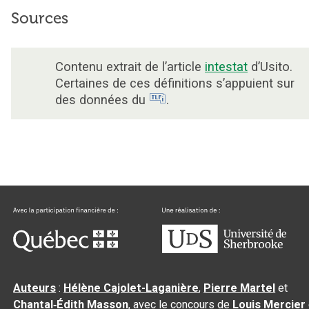
Sources
Contenu extrait de l’article
intestat
d’Usito.
Certaines de ces définitions s’appuient sur
des données du
.
Auteurs
:
Hélène Cajolet-Laganière
,
Pierre Martel
et
Chantal‑Édith Masson
, avec le concours de
Louis Mercier